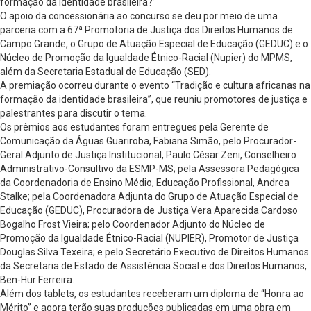
formação da identidade brasileira?’
O apoio da concessionária ao concurso se deu por meio de uma
parceria com a 67ª Promotoria de Justiça dos Direitos Humanos de
Campo Grande, o Grupo de Atuação Especial de Educação (GEDUC) e o
Núcleo de Promoção da Igualdade Étnico-Racial (Nupier) do MPMS,
além da Secretaria Estadual de Educação (SED).
A premiação ocorreu durante o evento “Tradição e cultura africanas na
formação da identidade brasileira”, que reuniu promotores de justiça e
palestrantes para discutir o tema.
Os prêmios aos estudantes foram entregues pela Gerente de
Comunicação da Águas Guariroba, Fabiana Simão, pelo Procurador-
Geral Adjunto de Justiça Institucional, Paulo César Zeni, Conselheiro
Administrativo-Consultivo da ESMP-MS; pela Assessora Pedagógica
da Coordenadoria de Ensino Médio, Educação Profissional, Andrea
Stalke; pela Coordenadora Adjunta do Grupo de Atuação Especial de
Educação (GEDUC), Procuradora de Justiça Vera Aparecida Cardoso
Bogalho Frost Vieira; pelo Coordenador Adjunto do Núcleo de
Promoção da Igualdade Étnico-Racial (NUPIER), Promotor de Justiça
Douglas Silva Texeira; e pelo Secretário Executivo de Direitos Humanos
da Secretaria de Estado de Assistência Social e dos Direitos Humanos,
Ben-Hur Ferreira.
Além dos tablets, os estudantes receberam um diploma de “Honra ao
Mérito” e agora terão suas produções publicadas em uma obra em