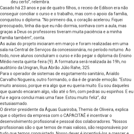
deu certo”, relembra.
Casado há 23 anos e pai de quatro filhos, o receio de Edilson era não
conseguir conciliar o curso e o trabalho, mas com o apoio da família,
conquistou o diploma. “No primeiro dia, o coração acelerou. Fiquei
preocupado, tinha dia que eu não dormia, sonhava com a aula, mas
graças a Deus os professores tiveram muita paciência e a minha
família também”, conta.
As aulas do projeto iniciaram em março e foram realizadas em uma
sala na Central de Serviços da concessionária, no período noturno. Ao
todo, nove alunos concluíram o curso e irão pegar o diploma do Ensino
Médio nesta quinta-feira (9). A formatura será realizada às 19h, no
auditório da Unigran, Rua Abrão Júlio Rahe, 325.
Para o operador de sistemas de esgotamento sanitário, Arialdo
Carvalho Nogueira, outro formando, o dia é de grande emoção. “Estou
muito ansioso, porque era algo que eu queria muito. Eu sou daqueles
que quando encaram algo, vão até o fim, com pedras ou espinhos. E eu
fui e agora conclui mais uma fase. Estou muito feliz”, diz
estusiasmado.
O diretor-presidente da Águas Guariroba, Themis de Oliveira, explica
que o objetivo da empresa com o CAPACITAÊ é incentivar o
desenvolvimento profissional e pessoal dos colaboradores. “Nossos
profissionais são o que temos de mais valioso, são responsáveis por
tudo que temos conquistado. Nosso dever é incentivá-los a crescer e