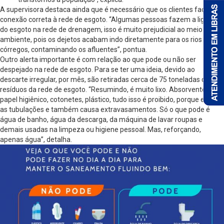
A supervisora destaca ainda que é necessário que os clientes façam a
conexão correta à rede de esgoto. “Algumas pessoas fazem a ligação
do esgoto na rede de drenagem, isso é muito prejudicial ao meio
ambiente, pois os dejetos acabam indo diretamente para os rios e
córregos, contaminando os afluentes”, pontua.
Outro alerta importante é com relação ao que pode ou não ser
despejado na rede de esgoto. Para se ter uma ideia, devido ao
descarte irregular, por mês, são retiradas cerca de 75 toneladas de
resíduos da rede de esgoto. “Resumindo, é muito lixo. Absorvente,
papel higiênico, cotonetes, plástico, tudo isso é proibido, porque entope
as tubulações e também causa extravasamentos. Só o que pode é
água de banho, água da descarga, da máquina de lavar roupas e
demais usadas na limpeza ou higiene pessoal. Mas, reforçando,
apenas água”, detalha.