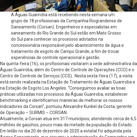
A Águas Guariroba está recebendo nesta semana um
grupo de 18 profissionais da Companhia Riograndense de
Saneamento (Corsan). Engenheiros e especialistas em
saneamento do Rio Grande do Sul estão em Mato Grosso
do Sul para conhecer os processos adotados na
concessionária responsável pelo abastecimento de água e
tratamento de esgoto de Campo Grande, a fim de trocar
experiências de controle operacional e gestão.
Na quinta-feira (16), os profissionais visitaram a sede administrativa da
Águas Guariroba, além do Centro de Controle de Operações (CCO) e o
Centro de Controle de Serviços (CCS). Nesta sexta-feira (17), a visita
está sendo realizada na Estação de Tratamento de Águas Guariroba e
na Estação de Esgoto Los Angeles. “Conseguimos avaliar as boas
práticas utilizadas nos processos da Águas Guariroba, estabelecer
benchmarking e identificamos maneiras de melhorar os nossos
indicadores da Corsan”, pontuou Alexandre Kunkel da Costa, gerente
de Operação – SURMIS – CORSAN.
Atualmente, a Corsan atua em 317 municípios, atendendo cerca de 6,5
milhões de gaúchos, pouco mais da metade da população do Estado.
Em leilão no dia 20 de dezembro de 2020 a estatal foi adquirida pela
Aegea Saneamento, que assumiu a administração da Companhia em