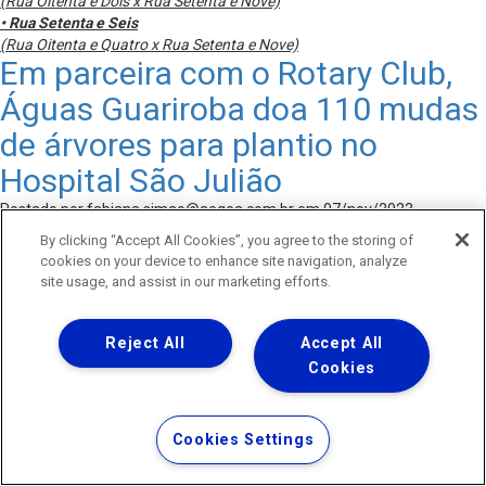
(Rua Oitenta e Dois x Rua Setenta e Nove)
• Rua Setenta e Seis
(Rua Oitenta e Quatro x Rua Setenta e Nove)
Em parceira com o Rotary Club,
Águas Guariroba doa 110 mudas
de árvores para plantio no
Hospital São Julião
Postado por
fabiana.simao@aegea.com.br
em 07/nov/2023 -
Concessionária tem um viveiro de mudas onde são produzidas cerca de
By clicking “Accept All Cookies”, you agree to the storing of
50 mil árvores do cerrado por ano
.
cookies on your device to enhance site navigation, analyze
site usage, and assist in our marketing efforts.
Reject All
Accept All
Cookies
Cookies Settings