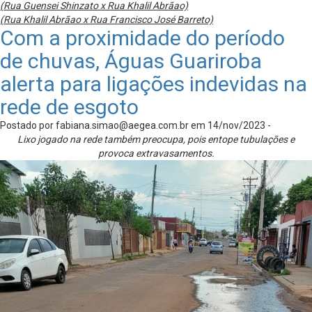
(Rua Guensei Shinzato x Rua Khalil Abrãao)
(Rua Khalil Abrãao x Rua Francisco José Barreto)
Com a proximidade do período
de chuvas, Águas Guariroba
alerta para ligações indevidas na
rede de esgoto
Postado por
fabiana.simao@aegea.com.br
em 14/nov/2023 -
Lixo jogado na rede também preocupa, pois entope tubulações e
provoca extravasamentos.