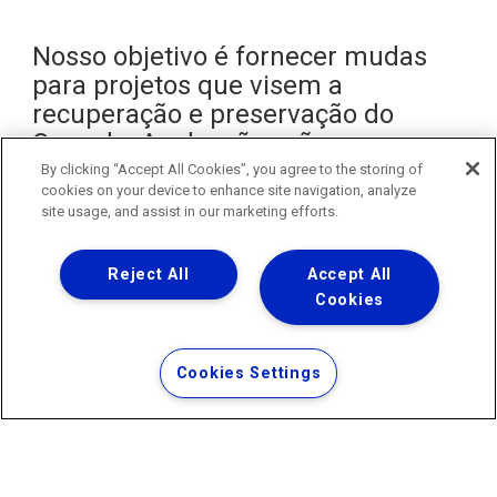
Nosso objetivo é fornecer mudas
para projetos que visem a
recuperação e preservação do
Cerrado. As doações são
destinadas para:
By clicking “Accept All Cookies”, you agree to the storing of
cookies on your device to enhance site navigation, analyze
Reflorestamento de Áreas Degradadas:
Colaboramos com
site usage, and assist in our marketing efforts.
projetos que visam recuperar áreas desmatadas ou
degradadas, restaurando a flora nativa.
Arborização Urbana:
Fornecemos mudas para prefeituras e
Reject All
Accept All
organizações que trabalham na melhoria da qualidade
Cookies
ambiental das cidades.
Educação Ambiental:
Apoio a escolas e ONGs em projetos
educacionais e atividades de plantio.
Cookies Settings