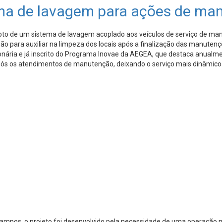
ema de lavagem para ações de ma
oto de um sistema de lavagem acoplado aos veículos de serviço de man
 para auxiliar na limpeza dos locais após a finalização das manuten
ionária e já inscrito do Programa Inovae da AEGEA, que destaca anualm
após os atendimentos de manutenção, deixando o serviço mais dinâmico
Campos, o projeto foi desenvolvido pela necessidade de uma operação 