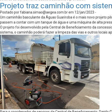
Projeto traz caminhão com sist
Postado por
fabiana.simao@aegea.com.br
em 12/jan/2023 -
Um caminhão basculante da Águas Guariroba é o mais novo projeto pil
passem a contar com um tanque de água e uma máquina de alta pressão
O projeto foi desenvolvido pela Central de Beneficiamento da concess
sistema, o caminhão poderá fazer a limpeza das vias e outros locais 
Para o coordenador de serviços da Central de Beneficiamento, Danilo 