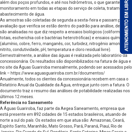
além dos poços profundos, e até nos hidrômetros, o que garante o
monitoramento em todas as etapas do serviço de coleta, tratamento e
abastecimento de água.
As amostras são coletadas de segunda a sexta-feira e passam por
avaliação que verifica se estão dentro do padrão para análise, depois
são analisadas no que diz respeito a ensaios biológicos (coliformes
totais, escherichia coli e bactérias heterotróficas) e ensaios químicos
(alumínio, cobre, ferro, manganês, cor, turbidez, nitrogênio amoniacal,
nitrito, condutividade, pH, temperatura e cloro residual livre).
Semestralmente, a análise das águas é realizada pelo laboratório da
concessionária. Os resultados são disponibilizados na fatura de água e
no site da Águas Guariroba mensalmente, podendo ser acessados pelo
link – https://www.aguasguariroba.com.br/documentos/
Anualmente, todos os clientes da concessionária recebem em casa o
Relatório Anual da Qualidade da Água, entregue junto com a fatura. O
documento traz o resumo das análises de potabilidade realizadas nos
últimos 12 meses.
Referência no Saneamento
A Águas Guariroba, faz parte da Aegea Saneamento, empresa que
está presente em 892 cidades de 15 estados brasileiros, atuando de
norte a sul do país. Os estados em que atua são: Amazonas, Ceará,
Espírito Santo, Maranhão, Mato Grosso, Pará, Paraná, Piauí, Rio de