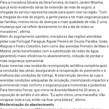
Para a moradora Silvana da Silva Ferreira, do bairro Jardim Nhanha,
que já está recebendo obras de extensão de rede de esgoto, a
chegada do serviço representa saúde para quem vive na região. “Com
a chegada da rede de esgoto, a gente passa a ter mais segurança para
as famílias, menos riscos de doenças e mais qualidade de vida. É uma
mudança que vai refletir diretamente no dia a dia de todos os
moradores”, afirma.
Além do esgotamento sanitário, moradores das regiões atendidas
pelas ruas Portugal, Paraguai, Aguiar Pereira de Souza, Paraíba, Goiás,
Alagoas e Pedro Celestino, bem como das avenidas Primeiro de Maio e
Madrid, serão beneficiados com a substituição de redes de água,
garantindo maior eficiência no abastecimento, redução de perdas e
mais segurança operacional.
Essas mesmas vias receberão recomposição asfáltica completa após
a conclusão das obras, assegurando a recuperação do pavimento e a
melhoria das condições de tráfego. A intervenção devolve às ruas e
avenidas condições adequadas de circulação, minimizando impactos e
promovendo mais conforto e segurança para motoristas e pedestres.
Para Hermínio Ferraz, que mora na Avenida Madrid há 20 anos, a
reposição do asfalto é um alívio. “Eu acho ótimo, uma maravilha. Vão
recapear toda a rua, então vai ficar uma beleza”, afirma.
Modernização do abastecimento