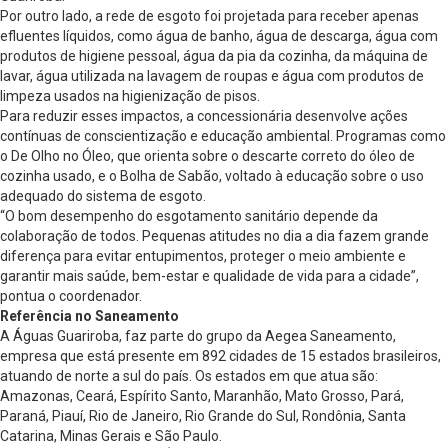
Por outro lado, a rede de esgoto foi projetada para receber apenas
efluentes líquidos, como água de banho, água de descarga, água com
produtos de higiene pessoal, água da pia da cozinha, da máquina de
lavar, água utilizada na lavagem de roupas e água com produtos de
limpeza usados na higienização de pisos.
Para reduzir esses impactos, a concessionária desenvolve ações
contínuas de conscientização e educação ambiental. Programas como
o De Olho no Óleo, que orienta sobre o descarte correto do óleo de
cozinha usado, e o Bolha de Sabão, voltado à educação sobre o uso
adequado do sistema de esgoto.
“O bom desempenho do esgotamento sanitário depende da
colaboração de todos. Pequenas atitudes no dia a dia fazem grande
diferença para evitar entupimentos, proteger o meio ambiente e
garantir mais saúde, bem-estar e qualidade de vida para a cidade”,
pontua o coordenador.
Referência no Saneamento
A Águas Guariroba, faz parte do grupo da Aegea Saneamento,
empresa que está presente em 892 cidades de 15 estados brasileiros,
atuando de norte a sul do país. Os estados em que atua são:
Amazonas, Ceará, Espírito Santo, Maranhão, Mato Grosso, Pará,
Paraná, Piauí, Rio de Janeiro, Rio Grande do Sul, Rondônia, Santa
Catarina, Minas Gerais e São Paulo.