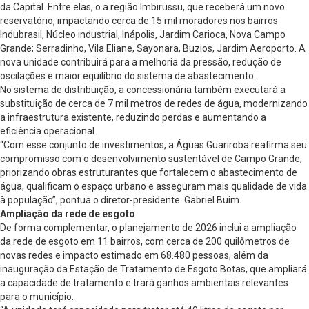
da Capital. Entre elas, o a região Imbirussu, que receberá um novo
reservatório, impactando cerca de 15 mil moradores nos bairros
Indubrasil, Núcleo industrial, Inápolis, Jardim Carioca, Nova Campo
Grande; Serradinho, Vila Eliane, Sayonara, Buzios, Jardim Aeroporto. A
nova unidade contribuirá para a melhoria da pressão, redução de
oscilações e maior equilíbrio do sistema de abastecimento.
No sistema de distribuição, a concessionária também executará a
substituição de cerca de 7 mil metros de redes de água, modernizando
a infraestrutura existente, reduzindo perdas e aumentando a
eficiência operacional.
“Com esse conjunto de investimentos, a Águas Guariroba reafirma seu
compromisso com o desenvolvimento sustentável de Campo Grande,
priorizando obras estruturantes que fortalecem o abastecimento de
água, qualificam o espaço urbano e asseguram mais qualidade de vida
à população”, pontua o diretor-presidente. Gabriel Buim.
Ampliação da rede de esgoto
De forma complementar, o planejamento de 2026 inclui a ampliação
da rede de esgoto em 11 bairros, com cerca de 200 quilômetros de
novas redes e impacto estimado em 68.480 pessoas, além da
inauguração da Estação de Tratamento de Esgoto Botas, que ampliará
a capacidade de tratamento e trará ganhos ambientais relevantes
para o município.