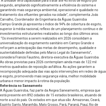
“A unidade terá capacidade para tratar até 40 litros de esgoto por
segundo, ampliando significativamente a eficiência do sistema e
garantindo mais segurança ambiental, operacional e qualidade no
tratamento dos efluentes gerados na cidade”, complementa Joás
Carvalho, Coordenador de Engenharia da Águas Guariroba
Campo Grande já apresenta o índice de 94% de cobertura de esgoto,
superior à média nacional, reflexo de um planejamento contínuo e de
investimentos estruturantes realizados ao longo dos últimos anos.
“Os investimentos a serem realizados em 2026 consolidam a
universalização do esgotamento sanitário em Campo Grande e
reforçam a antecipação das metas de desempenho, qualidade e
sustentabilidade definidas pelo Marco Legal do Saneamento”,
considera Francis Faustino, diretora-executiva da Águas Guariroba.
As obras previstas para 2026 contemplam ainda mais de 122 mil
metros quadrados de reposição asfáltica. As ações garantem a
recomposição adequada das vias após intervenções em redes de água
e esgoto, promovendo mais segurança viária, melhor mobilidade
urbana e menor impacto à rotina da população.
Referência no Saneamento
A Águas Guariroba, faz parte da Aegea Saneamento, empresa que
está presente em 892 cidades de 15 estados brasileiros, atuando de
norte a sul do país. Os estados em que atua são: Amazonas, Ceará,
Espírito Santo, Maranhão, Mato Grosso, Pará, Paraná, Piauí, Rio de