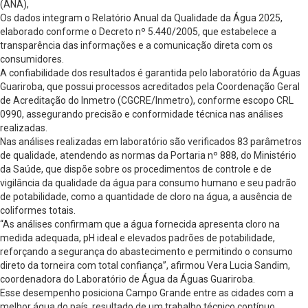
(ANA),
Os dados integram o Relatório Anual da Qualidade da Água 2025,
elaborado conforme o Decreto nº 5.440/2005, que estabelece a
transparência das informações e a comunicação direta com os
consumidores.
A confiabilidade dos resultados é garantida pelo laboratório da Águas
Guariroba, que possui processos acreditados pela Coordenação Geral
de Acreditação do Inmetro (CGCRE/Inmetro), conforme escopo CRL
0990, assegurando precisão e conformidade técnica nas análises
realizadas.
Nas análises realizadas em laboratório são verificados 83 parâmetros
de qualidade, atendendo as normas da Portaria nº 888, do Ministério
da Saúde, que dispõe sobre os procedimentos de controle e de
vigilância da qualidade da água para consumo humano e seu padrão
de potabilidade, como a quantidade de cloro na água, a ausência de
coliformes totais.
“As análises confirmam que a água fornecida apresenta cloro na
medida adequada, pH ideal e elevados padrões de potabilidade,
reforçando a segurança do abastecimento e permitindo o consumo
direto da torneira com total confiança”, afirmou Vera Lucia Sandim,
coordenadora do Laboratório de Água da Águas Guariroba.
Esse desempenho posiciona Campo Grande entre as cidades com a
melhor água do país, resultado de um trabalho técnico contínuo,