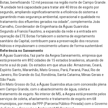
Botas, beneficiando 12 mil pessoas na região norte de Campo Grande.
“A unidade terá capacidade para tratar até 40 litros de esgoto por
segundo, ampliando significativamente a eficiência do sistema e
garantindo mais segurança ambiental, operacional e qualidade no
tratamento dos efluentes gerados na cidade”, complementa Joás
Carvalho, Coordenador de Engenharia da Águas Guariroba
Segundo a Francis Faustino, a expansão da rede e a entrada em
operação da ETE Botas fortalecem o sistema de esgotamento
sanitário da Capital, contribuem para a preservação dos recursos
hídricos e impulsionam o crescimento urbano de forma sustentável.
Referência no Saneamento
A Águas Guariroba, faz parte da Aegea Saneamento, empresa que
está presente em 892 cidades de 15 estados brasileiros, atuando de
norte a sul do país. Os estados em que atua são: Amazonas, Ceará,
Espírito Santo, Maranhão, Mato Grosso, Pará, Paraná, Piauí, Rio de
Janeiro, Rio Grande do Sul, Rondônia, Santa Catarina, Minas Gerais e
São Paulo.
Em Mato Grosso do Sul, a Águas Guariroba atua com concessão plena
em Campo Grande, com o abastecimento de água, coleta e
tratamento de esgoto. No interior de MS, a Aegea está presente pelos
serviços de coleta, afastamento e tratamento de esgoto em 68
municípios, por meio da PPP (Parceria Público-Privada) com o Governo