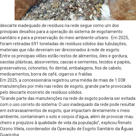
descarte inadequado de resíduos na rede segue como um dos
principais desafios para a operação do sistema de esgotamento
sanitário e para a preservação do meio ambiente urbano. Em 2025,
foram retiradas 691 toneladas de resíduos sólidos das tubulações,
materiais que não deveriam ser direcionados à rede de esgoto.
Entre os principais vilões estão restos de alimentos, óleo e gordura,
sacolas plásticas, absorventes, cascas e sementes, tecidos e papéis,
preservativos, cotonetes, fio dental, embalagens, fios de cabelo,
medicamentos, borra de café, cigarros e fraldas.
Em 2025, a concessionária registrou uma média de mais de 1.038
manutenções por mês nas redes de esgoto, grande parte provocada
pelo descarte incorreto de resíduos sólidos.
“Grande parte das manutenções na rede de esgoto poderia ser evitada
com o uso correto do sistema. O uso inadequado da rede pode resultar
em extravasamentos de esgoto, que impactam diretamente o meio
ambiente, contaminam o solo e corpos d’água, além de provocar mau
cheiro e prejuízos à qualidade de vida da população”, explicou Renato
Ozorio Vilela, coordenador da Operação de Esgoto Sanitário da Águas
Guariroba.