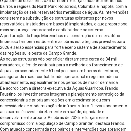
O pacote de obras em 2026 também reforça o abastecimento nos
bairros e regiões do North Park, Rouxinóis, Colúmbia e Inápolis, com a
implantação de seis reservatórios metálicos de água. As intervenções
consistem na substituição de estruturas existentes por novos
reservatórios, instalados em bases já implantadas, o que proporciona
mais segurança operacional e confiabilidade ao sistema.
A perfuração do Poço Moreninhas e a construção do reservatório
Imbirussu também estão entre as obras estratégicas previstas para
2026 e serão essenciais para fortalecer o sistema de abastecimento
das regiões sul e oeste de Campo Grande.
As novas estruturas vão beneficiar diretamente cerca de 34 mil
moradores, além de contribuir para a melhoria do fornecimento de
água a aproximadamente 61 mil pessoas em bairros do entorno,
assegurando maior confiabilidade operacional e regularidade no
abastecimento, especialmente nos períodos de maior demanda.
De acordo com a diretora-executiva da Águas Guariroba, Francis
Faustino, os investimentos integram o planejamento estratégico da
concessionária e priorizam regiões em crescimento ou com
necessidade de modernização da infraestrutura. “Levar saneamento
aos bairros é investir diretamente em saúde, dignidade e
desenvolvimento urbano. As obras de 2026 reforçam esse
compromisso com a população de Campo Grande”, destaca Francis.
Com atuação concentrada nos bairros e intervenções que abrangem