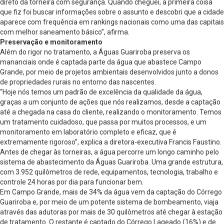
direto da torneira com segurança. Quando cheguei, a primeira coisa
que fiz foi buscar informações sobre o assunto e descobri que a cidade
aparece com frequência em rankings nacionais como uma das capitais
com melhor saneamento básico”, afirma.
Preservação e monitoramento
Além do rigor no tratamento, a Águas Guariroba preserva os
mananciais onde é captada parte da água que abastece Campo
Grande, por meio de projetos ambientais desenvolvidos junto a donos
de propriedades rurais no entorno das nascentes.
“Hoje nós temos um padrão de excelência da qualidade da água,
graças a um conjunto de ações que nós realizamos, desde a captação
até a chegada na casa do cliente, realizando o monitoramento. Temos
um tratamento cuidadoso, que passa por muitos processos, e um
monitoramento em laboratório completo e eficaz, que é
extremamente rigoroso”, explica a diretora-executiva Francis Faustino.
Antes de chegar às torneiras, a água percorre um longo caminho pelo
sistema de abastecimento da Águas Guariroba. Uma grande estrutura,
com 3.952 quilômetros de rede, equipamentos, tecnologia, trabalho e
controle 24 horas por dia para funcionar bem.
Em Campo Grande, mais de 34% da água vem da captação do Córrego
Guariroba e, por meio de um potente sistema de bombeamento, viaja
através das adutoras por mais de 30 quilômetros até chegar à estação
de tratamento. O restante é captado do Córrego Lageado (16%) e de