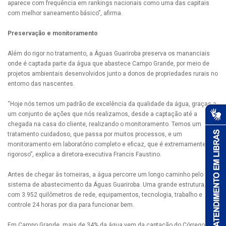
aparece com frequência em rankings nacionais como uma das capitais
com melhor saneamento básico”, afirma.
Preservação e monitoramento
Além do rigor no tratamento, a Águas Guariroba preserva os mananciais
onde é captada parte da água que abastece Campo Grande, por meio de
projetos ambientais desenvolvidos junto a donos de propriedades rurais no
entorno das nascentes.
“Hoje nós temos um padrão de excelência da qualidade da água, graças a
um conjunto de ações que nós realizamos, desde a captação até a
chegada na casa do cliente, realizando o monitoramento. Temos um
tratamento cuidadoso, que passa por muitos processos, e um
monitoramento em laboratório completo e eficaz, que é extremamente
rigoroso”, explica a diretora-executiva Francis Faustino.
Antes de chegar às torneiras, a água percorre um longo caminho pelo
sistema de abastecimento da Águas Guariroba. Uma grande estrutura,
com 3.952 quilômetros de rede, equipamentos, tecnologia, trabalho e
controle 24 horas por dia para funcionar bem.
Em Campo Grande, mais de 34% da água vem da captação do Córrego