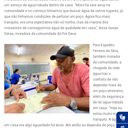
um serviço de água tratada dentro de casa. “Moro há seis anos na
comunidade e no começo tínhamos que buscar água de outros lugares, já
que não tínhamos condições de perfurar um poço. Agora fico mais
tranquila, era uma expectativa não só minha, mas da maioria dos
moradores de conseguirmos água de qualidade em casa”, disse Susan
Deise, moradora da comunidade Só Por Deus.
Para Expedito
Ferreira da Silva,
também morador
da comunidade, a
chegada da rede
água traz o
conforto de não
depender mais de
um poço artesiano,
além da segurança
de ter água tratada
em casa. “Hoje eu
estou muito mais
tranquilo. A água
em casa era algo aguardado há anos. Até então eu dependia de poço, mas