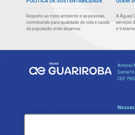
POLÍTICA DE SUSTENTABILIDADE
QUEM 
Respeito ao meio ambiente e as pessoas,
A Águas G
contribuindo para qualidade de vida e saúde
serviços 
da população onde atuamos.
e tratame
Antonio 
Santa Fé
CEP 790
Nossas