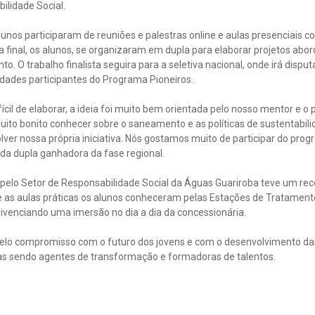
lidade Social.
lunos participaram de reuniões e palestras online e aulas presenciais 
a final, os alunos, se organizaram em dupla para elaborar projetos abo
. O trabalho finalista seguira para a seletiva nacional, onde irá dispu
idades participantes do Programa Pioneiros.
ícil de elaborar, a ideia foi muito bem orientada pelo nosso mentor e o 
ito bonito conhecer sobre o saneamento e as políticas de sustentabil
ver nossa própria iniciativa. Nós gostamos muito de participar do pro
da dupla ganhadora da fase regional.
o pelo Setor de Responsabilidade Social da Águas Guariroba teve um re
e as aulas práticas os alunos conheceram pelas Estações de Tratament
 vivenciando uma imersão no dia a dia da concessionária.
pelo compromisso com o futuro dos jovens e com o desenvolvimento d
as sendo agentes de transformação e formadoras de talentos.