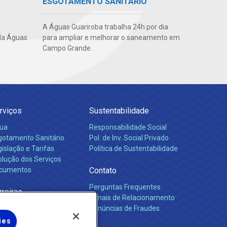
ESGOTAMENTO SANITÁRIO
A Águas Guariroba trabalha 24h por dia
da Águas
para ampliar e melhorar o saneamento em
Campo Grande.
rviços
Sustentabilidade
ua
Responsabilidade Social
gotamento Sanitário
Pol. de Inv. Social Privado
islação e Tarifas
Política de Sustentabilidade
olução dos Serviços
cumentos
Contato
Perguntas Frequentes
rreiras
Canais de Relacionamento
Denúncias de Fraudes
ies