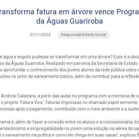
transforma fatura em árvore vence Progr
da Águas Guariroba
Responsabilidade Social
27/11/2024
de água e esgoto pudesse se transformar em uma árvore? Esse é a idei
os da Águas Guariroba. Realizado em parceria da Secretaria de Estad
 aprofundar o conhecimento dos jovens alunos da rede pública sobre 
ssões no setor de saneamento básico, além de contribuir para a reflexã
 Andrew Calazans, a partir das aulas no programa com a mentoria de 
 o projeto ´Fatura Viva´: faturas impressas no chamado papel semente.
mpressas após o pagamento, contribuído com o meio ambiente e a susten
ograma é, além de fazer a conexão entre os alunos e a concessionária, 
endedorismo e empregabilidade no jovem uma solução na aérea de sa
o saneamento na prática e como ele chega em suas casas”, explicou B