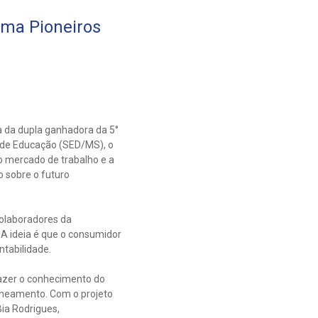
ama Pioneiros
a da dupla ganhadora da 5°
o de Educação (SED/MS), o
o mercado de trabalho e a
o sobre o futuro
colaboradores da
 A ideia é que o consumidor
tabilidade.
trazer o conhecimento do
neamento. Com o projeto
ia Rodrigues,