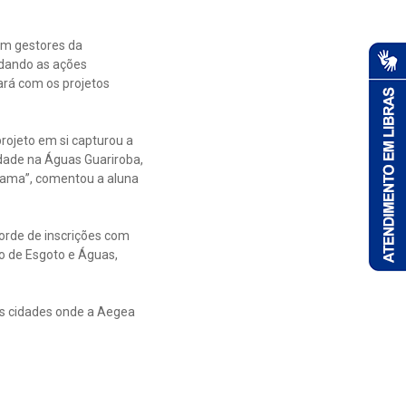
com gestores da
rdando as ações
tará com os projetos
projeto em si capturou a
idade na Águas Guariroba,
grama”, comentou a aluna
corde de inscrições com
o de Esgoto e Águas,
as cidades onde a Aegea