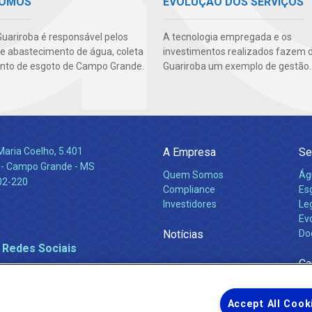
SOMOS
EVOLUÇÃO DOS SERVIÇOS
uariroba é responsável pelos
A tecnologia empregada e os
de abastecimento de água, coleta
investimentos realizados fazem 
nto de esgoto de Campo Grande.
Guariroba um exemplo de gestão.
Maria Coelho, 5.401
A Empresa
Se
 - Campo Grande - MS
Quem Somos
Ág
02-220
Compliance
Es
Investidores
Leg
Ev
Notícias
Do
 Redes Sociais
Ca
Accept All Cook