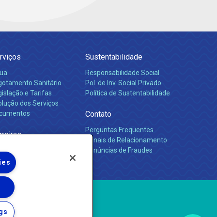
rviços
Sustentabilidade
ua
Responsabilidade Social
gotamento Sanitário
Pol. de Inv. Social Privado
islação e Tarifas
Política de Sustentabilidade
olução dos Serviços
cumentos
Contato
Perguntas Frequentes
rreiras
Canais de Relacionamento
Denúncias de Fraudes
ies
gs