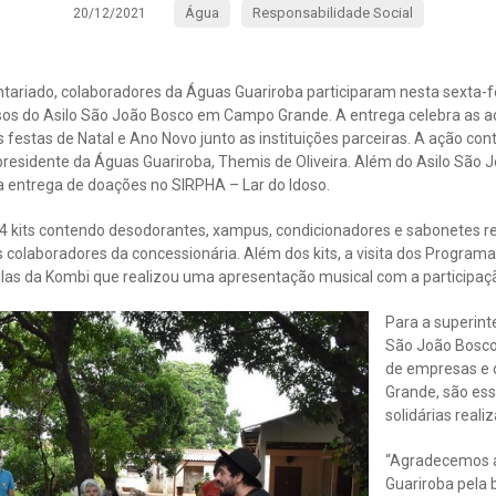
Água
Responsabilidade Social
20/12/2021
ariado, colaboradores da Águas Guariroba participaram nesta sexta-fei
osos do Asilo São João Bosco em Campo Grande. A entrega celebra as 
s festas de Natal e Ano Novo junto as instituições parceiras. A ação co
presidente da Águas Guariroba, Themis de Oliveira. Além do Asilo São
 entrega de doações no SIRPHA – Lar do Idoso.
4 kits contendo desodorantes, xampus, condicionadores e sabonetes 
 colaboradores da concessionária. Além dos kits, a visita dos Program
glas da Kombi que realizou uma apresentação musical com a participaçã
Para a superint
São João Bosco
de empresas e 
Grande, são ess
solidárias reali
“Agradecemos a 
Guariroba pela 