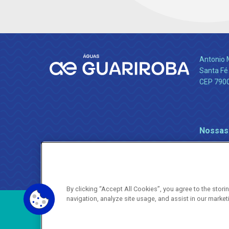
Antonio 
Santa Fé
CEP 790
Nossas
By clicking “Accept All Cookies”, you agree to the stor
navigation, analyze site usage, and assist in our market