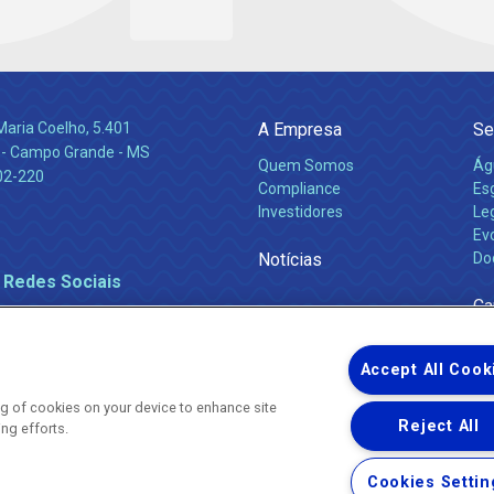
Maria Coelho, 5.401
A Empresa
Se
 - Campo Grande - MS
Quem Somos
Ág
02-220
Compliance
Es
Investidores
Leg
Ev
Notícias
Do
 Redes Sociais
Ca
Accept All Cook
ing of cookies on your device to enhance site
Reject All
ing efforts.
Uma empresa
Copyright ® 2026 - Todos os Direitos Reservados.
Nossa natureza movimenta a vida
Cookies Settin