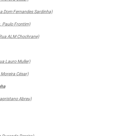
Rua Dom Fernandes Sardinha)
. Paulo Frontim)
x Rua ALM Chochrane)
ua Lauro Muller)
 Moreira César)
nha
apristano Abreu)