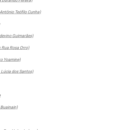
a Durando Pereira)
Antônio Teófilo Cunha)
devino Guimarães)
 Rua Rosa Orro)
ko Yoamine)
 Lúcia dos Santos)
e
 Buainain)