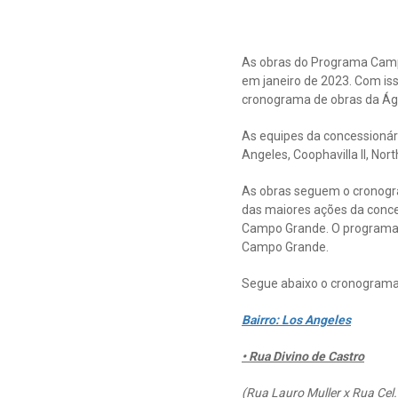
As obras do Programa Camp
em janeiro de 2023. Com is
cronograma de obras da Águ
As equipes da concessionár
Angeles, Coophavilla II, No
As obras seguem o cronogr
das maiores ações da conce
Campo Grande. O programa d
Campo Grande.
Segue abaixo o cronograma
Bairro: Los Angeles
• Rua Divino de Castro
(Rua Lauro Muller x Rua Cel.