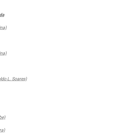
ida
ina)
ina)
ldo L. Soares)
be)
ra)