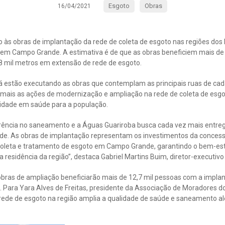
Esgoto
Obras
16/04/2021
o às obras de implantação da rede de coleta de esgoto nas regiões dos b
 em Campo Grande. A estimativa é de que as obras beneficiem mais de
8 mil metros em extensão de rede de esgoto.
á estão executando as obras que contemplam as principais ruas de cada
 mais as ações de modernização e ampliação na rede de coleta de es
idade em saúde para a população.
ência no saneamento e a Águas Guariroba busca cada vez mais entreg
úde. As obras de implantação representam os investimentos da concessi
coleta e tratamento de esgoto em Campo Grande, garantindo o bem-esta
esidência da região”, destaca Gabriel Martins Buim, diretor-executivo
s obras de ampliação beneficiarão mais de 12,7 mil pessoas com a impla
 Para Yara Alves de Freitas, presidente da Associação de Moradores do b
ede de esgoto na região amplia a qualidade de saúde e saneamento al