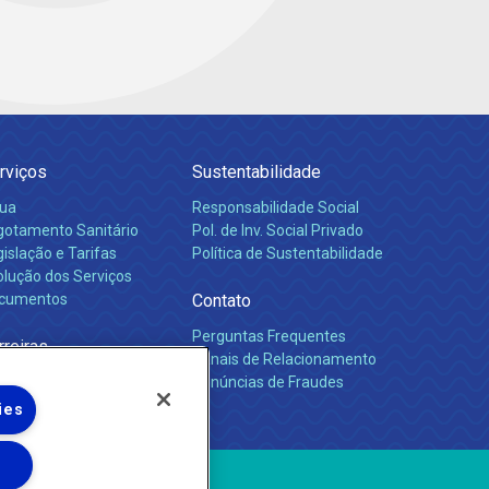
rviços
Sustentabilidade
ua
Responsabilidade Social
gotamento Sanitário
Pol. de Inv. Social Privado
islação e Tarifas
Política de Sustentabilidade
olução dos Serviços
cumentos
Contato
Perguntas Frequentes
rreiras
Canais de Relacionamento
Denúncias de Fraudes
ies