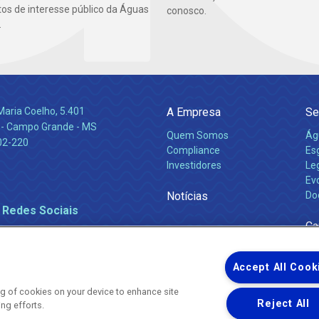
s de interesse público da Águas
conosco.
.
Maria Coelho, 5.401
A Empresa
Se
 - Campo Grande - MS
Quem Somos
Ág
02-220
Compliance
Es
Investidores
Leg
Ev
Notícias
Do
 Redes Sociais
Ca
Accept All Cook
ing of cookies on your device to enhance site
Reject All
ing efforts.
Uma empresa
Copyright ® 2026 - Todos os Direitos Reservados.