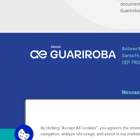
documento
Guariroba
Antonio 
Santa Fé
CEP 790
Nossas
By clicking “Accept All Cookies”, you agree to the stor
navigation, analyze site usage, and assist in our market