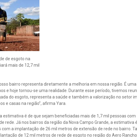
de de esgoto na
ciará mais de 12,7 mil
sso bairro representa diretamente a melhoria em nossa região. É um
nos e hoje tornou-se uma realidade. Durante esse período, tivemos re
da do esgoto, representa a saúde e também a valorização no setor imobi
s e casas na região”, afirma Yara.
, a estimativa é de que sejam beneficiadas mais de 1,7 mil pessoas co
de rede. Já nos bairros da região da Nova Campo Grande, a estimativa é
 com a implantação de 26 mil metros de extensão de rede no bairro. 
lantação de 12 mil metros de rede de esgoto no região do Aero Rancho,