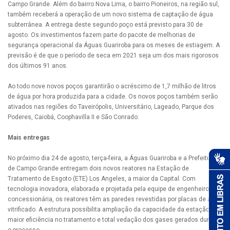
Campo Grande. Além do bairro Nova Lima, o bairro Pioneiros, na região sul,
também receberá a operação de um novo sistema de captação de água
subterrânea. A entrega deste segundo poço está previsto para 30 de
agosto. Os investimentos fazem parte do pacote de melhorias de
segurança operacional da Águas Guariroba para os meses de estiagem. A
previsão é de que o período de seca em 2021 seja um dos mais rigorosos
dos últimos 91 anos.
Ao todo nove novos poços garantirão o acréscimo de 1,7 milhão de litros
de água por hora produzida para a cidade. Os novos poços também serão
ativados nas regiões do Taveirópolis, Universitário, Lageado, Parque dos
Poderes, Caiobá, Coophavilla II e São Conrado.
Mais entregas
No próximo dia 24 de agosto, terça-feira, a Águas Guariroba e a Prefeitura
de Campo Grande entregam dois novos reatores na Estação de
Tratamento de Esgoto (ETE) Los Angeles, a maior da Capital. Com
tecnologia inovadora, elaborada e projetada pela equipe de engenheiros da
concessionária, os reatores têm as paredes revestidas por placas de aço
vitrificado. A estrutura possibilita ampliação da capacidade da estação,
maior eficiência no tratamento e total vedação dos gases gerados durante