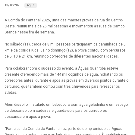
Água
13/10/2025
A Corrida do Pantanal 2025, uma das maiores provas de rua do Centro-
Oeste, reuniu mais de 25 mil pessoas e movimentou as ruas de Campo
Grande nesse fim de semana.
No sábado (11), cerca de 8 mil pessoas participaram da caminhada de 5
km e da corrida Kids. Já no domingo (12), a prova contou com percursos
de 5, 10 e 21 km, reunindo corredores de diferentes nacionalidades.
Para colaborar com o sucesso do evento, a Águas Guariroba esteve
presente oferecendo mais de 144 mil copinhos de água, hidratando os
corredores antes, durante e após as provas em diversos pontos durante o
percurso, que também contou com três chuveirões para refrescar os
atletas.
Além disso foi instalado um bebedouro com água geladinha e um espaço
de descanso com cadeiras e guarda-sóis para os corredores
descansarem após a prova.
“Participar da Corrida do Pantanal faz parte do compromisso da Águas
Guariroba em estar sempre ao lado do campo-grandense. É contribuir para