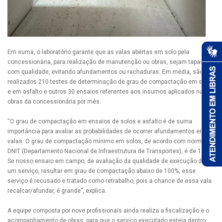
Em suma, o laboratório garante que as valas abertas em solo pela
concessionária, para realização de manutenção ou obras, sejam tapadas
com qualidade, evitando afundamentos ou rachaduras. Em média, são
realizados 210 testes de determinação de grau de compactação em solos
e em asfalto e outros 30 ensaios referentes aos insumos aplicados nas
obras da concessionária por mês.
“O grau de compactação em ensaios de solos e asfalto é de suma
importância para avaliar as probabilidades de ocorrer afundamentos em
valas. O grau de compactação mínimo em solos, de acordo com norma do
DNIT (Departamento Nacional de Infraestrutura de Transportes), é de 100%.
Se nosso ensaio em campo, de avaliação da qualidade de execução de
um serviço, resultar em grau de compactação abaixo de 100%, esse
serviço é recusado e tratado como retrabalho, pois a chance de essa vala
recalcar/afundar, é grande”, explica.
A equipe composta por nove profissionais ainda realiza a fiscalização e o
acompanhamento de obras, para que o serviço executado esteja dentro