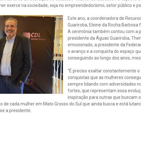
er exerce na sociedade, seja no empreendedorismo, setor público e pol
Este ano, a coordenadora de Recur
Guariroba, Eleine da Rocha Barbosa
A cerimônia também contou com a pa
presidente da Águas Guariroba, Them
emocionado, a presidente da Federa
o avanço e a conquista do espaço q
conseguindo ao longo dos anos, me
“É preciso exaltar constantemente o
conquistas que as mulheres consegu
sempre lidando com adversidades no 
fortes, que representam essa evolu
inspiração para outras que buscam o
to de cada mulher em Mato Grosso do Sul que ainda busca e está lut
se a presidente.