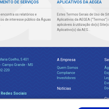
APLICATIVOS DA AEGEA
MENTO DE SERVIÇOS
Estes Termos Gerais de Uso de Si
encontra os relatórios e
Aplicativos da AEGEA (“Termos”) 
s de interesse público da Águas
aplicáveis à utilização do(s) Site(
.
Aplicativo(s) da AEG...
Maria Coelho, 5.401
A Empresa
Se
 - Campo Grande - MS
Quem Somos
Ág
02-220
Compliance
Es
Investidores
Leg
Ev
Notícias
Do
 Redes Sociais
Ca