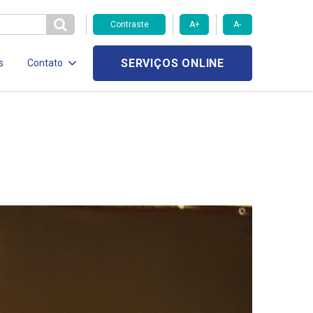
Contraste
A+
A-
SERVIÇOS ONLINE
s
Contato