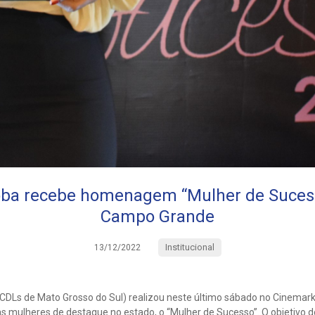
oba recebe homenagem “Mulher de Suces
Campo Grande
Institucional
13/12/2022
DLs de Mato Grosso do Sul) realizou neste último sábado no Cinemar
mulheres de destaque no estado, o “Mulher de Sucesso”. O objetivo d