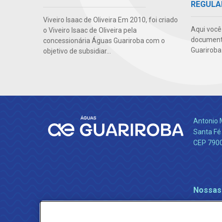
REGULA
Viveiro Isaac de Oliveira Em 2010, foi criado
Aqui você 
o Viveiro Isaac de Oliveira pela
documento
concessionária Águas Guariroba com o
Guariroba
objetivo de subsidiar...
Antonio 
Santa Fé
CEP 790
Nossas