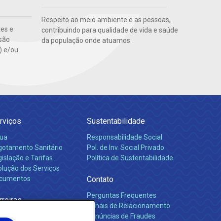
Respeito ao meio ambiente e as pessoas,
tes e
contribuindo para qualidade de vida e saúde
são
da população onde atuamos.
s) e/ou
rviços
Sustentabilidade
ua
Responsabilidade Social
gotamento Sanitário
Pol. de Inv. Social Privado
islação e Tarifas
Política de Sustentabilidade
olução dos Serviços
cumentos
Contato
Perguntas Frequentes
rreiras
Canais de Relacionamento
Denúncias de Fraudes