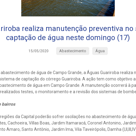
iroba realiza manutenção preventiva no
captação de água neste domingo (17)
Abastecimento
Água
15/05/2020
 abastecimento de água de Campo Grande, a Águas Guariroba realiza 
istema de captação do córrego Guariroba. A ação tem como objetivo a 
abastecimento de água em Campo Grande. A manutenção ocorrerá à par
o realizados testes, o monitoramento e a revisão dos sistemas de bom
e bairros
regiões da Capital poderão sofrer oscilações no abastecimento de água
tes, Cachoeira, Villas Boas, Jardim Itamaracá, Coronel Antonino, Jard
nto Amaro, Santo Antônio, Jardim Ima, Vila Taveirópolis, Damha (I,II,III,