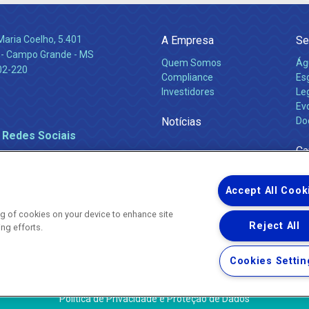
Maria Coelho, 5.401
A Empresa
Se
 - Campo Grande - MS
Quem Somos
Ág
02-220
Compliance
Es
Investidores
Leg
Ev
Notícias
Do
 Redes Sociais
Ca
Accept All Cook
ing of cookies on your device to enhance site
Reject All
ing efforts.
Uma empresa
Copyright ® 2026 - Todos os Direitos Reservados.
Nossa natureza movimenta a vida
Cookies Settin
Termos Gerais de Uso de Sites e Aplicativos
Política de Privacidade e Proteção de Dados